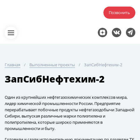
Позвонить
Главная
Выполненные проекты
ЗапСибНефтехим-2
ЗапСибНефтехим-2
Один из крупнейших нефтегазохимических комплексов мира,
лидер химической промышленности России. Предприятие
перерабатывает побочные продукты нефтегазодобычи Западной
Сибири, выпуская различные марки полиэтилена и
полипропилена, которые широко применяются в
промышленности и быту.
Готовили и сдали исполнительную документацию по разделам ТХ,