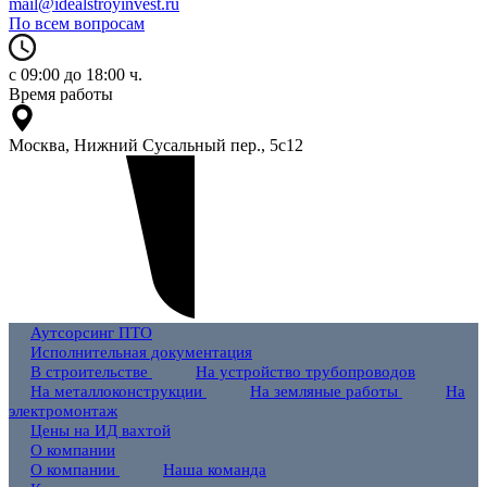
mail@idealstroyinvest.ru
По всем вопросам
с 09:00 до 18:00 ч.
Время работы
Москва, Нижний Сусальный пер., 5c12
Аутсорсинг ПТО
Исполнительная документация
В строительстве
На устройство трубопроводов
На металлоконструкции
На земляные работы
На
электромонтаж
Цены на ИД вахтой
О компании
О компании
Наша команда