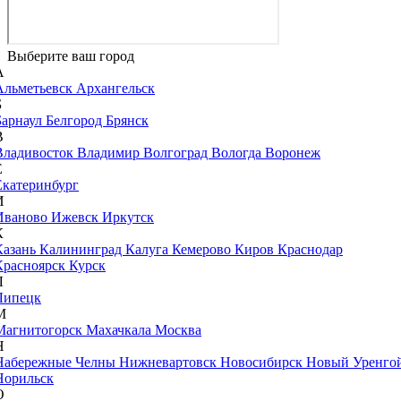
Выберите ваш город
А
Альметьевск
Архангельск
Б
Барнаул
Белгород
Брянск
В
Владивосток
Владимир
Волгоград
Вологда
Воронеж
Е
Екатеринбург
И
Иваново
Ижевск
Иркутск
К
Казань
Калининград
Калуга
Кемерово
Киров
Краснодар
Красноярск
Курск
Л
Липецк
М
Магнитогорск
Махачкала
Москва
Н
Набережные Челны
Нижневартовск
Новосибирск
Новый Уренго
Норильск
О