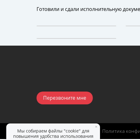
Готовили и сдали исполнительную докуме
Перезвоните мне
×
Мы собираем файлы "cookie" для
ИдеалСтройИнвест
|
2025
Политика конф
повышения удобства использования