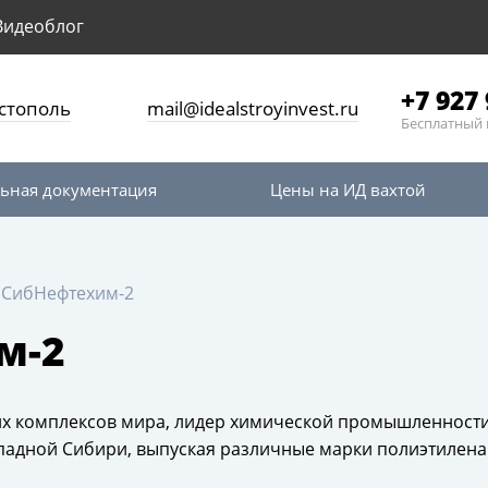
Видеоблог
+7 927 
стополь
mail@idealstroyinvest.ru
Бесплатный 
ьная документация
Цены на ИД вахтой
пСибНефтехим-2
м-2
х комплексов мира, лидер химической промышленности
адной Сибири, выпуская различные марки полиэтилена