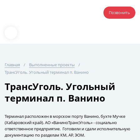
Позвонить
Главная
Выполненные проекты
ТрансУголь. Угольный терминал п. Ванино
ТрансУголь. Угольный
терминал п. Ванино
Терминал расположен в морском порту Ванино, бухте Мучке
(Хабаровский край). АО «ВаниноТрансУголь» - социально
ответственное предприятие. Готовили и сдали исполнительную
документацию по разделам КМ, АР, ЭОМ.