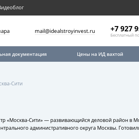
Видеоблог
+7 927 9
мара
mail@idealstroyinvest.ru
Бесплатный п
ьная документация
Цены на ИД вахтой
сква-Сити
тр «Москва-Сити» — развивающийся деловой район в М
ентрального административного округа Москвы. Готови