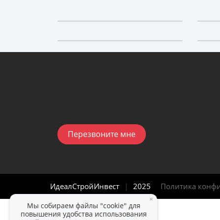
Перезвоните мне
ИдеалСтройИнвест
|
2025
Политика конф
×
Мы собираем файлы "cookie" для
повышения удобства использования