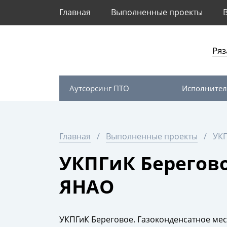
Главная
Выполненные проекты
Ряз
Аутсорсинг ПТО
Исполнител
Главная
Выполненные проекты
УКП
УКПГиК Берегово
ЯНАО
УКПГиК Береговое. Газоконденсатное мес