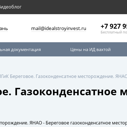
Видеоблог
+7 927 9
ань
mail@idealstroyinvest.ru
Бесплатный п
ьная документация
Цены на ИД вахтой
ГиК Береговое. Газоконденсатное месторождение. ЯНА
е. Газоконденсатное 
торождение. ЯНАО - Береговое газоконденсатное местор