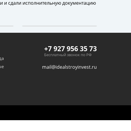
или и сдали исполнительную документацию
+7 927 956 35 73
Бесплатный звонок по РФ
да
ые
mail@idealstroyinvest.ru