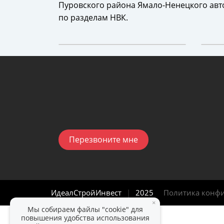
Пуровского района Ямало-Ненецкого авто
по разделам НВК.
Перезвоните мне
ИдеалСтройИнвест
|
2025
Политика конф
×
Мы собираем файлы "cookie" для
повышения удобства использования