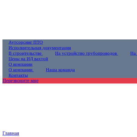
Аутсорсинг ПТО
Исполнительная документация
В строительстве
На устройство трубопроводов
На
Цены на ИД вахтой
О компании
О компании
Наша команда
Контакты
Перезвоните мне
Главная