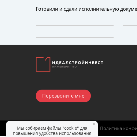
Готовили и сдали исполнительную докуме
Перезвоните мне
×
Мы собираем файлы "cookie" для
ИдеалСтройИнвест
|
2025
Политика конф
повышения удобства использования