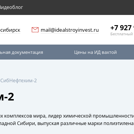
Видеоблог
+7 927 
сибирск
mail@idealstroyinvest.ru
Бесплатный 
ьная документация
Цены на ИД вахтой
пСибНефтехим-2
-2
х комплексов мира, лидер химической промышленности
адной Сибири, выпуская различные марки полиэтилена