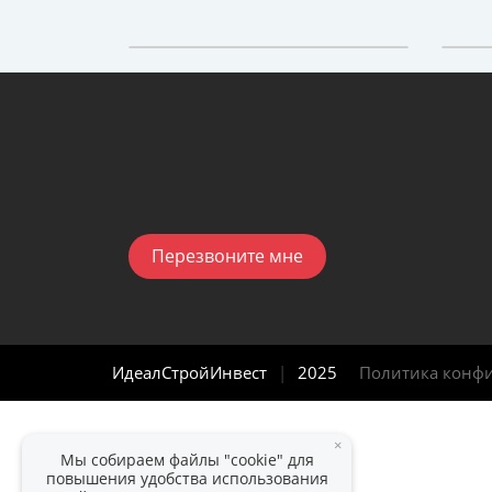
Перезвоните мне
ИдеалСтройИнвест
|
2025
Политика конф
×
Мы собираем файлы "cookie" для
повышения удобства использования