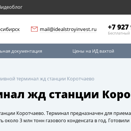
Видеоблог
+7 927 
сибирск
mail@idealstroyinvest.ru
Бесплатный 
ьная документация
Цены на ИД вахтой
ивной терминал жд станции Коротчаево
нал жд станции Коро
танции Коротчаево. Терминал предназначен для приема,
ть около 3 млн тонн газового конденсата в год. Готови