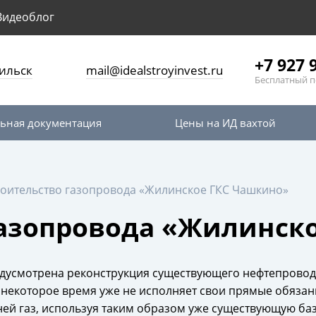
Видеоблог
+7 927 
ильск
mail@idealstroyinvest.ru
Бесплатный п
ьная документация
Цены на ИД вахтой
оительство газопровода «Жилинское ГКС Чашкино»
газопровода «Жилинск
редусмотрена реконструкция существующего нефтепровод
 некоторое время уже не исполняет свои прямые обязан
 ней газ, используя таким образом уже существующую ба