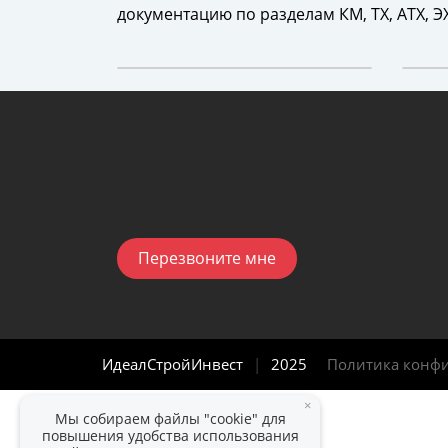
документацию по разделам КМ, ТХ, АТХ, Э
Перезвоните мне
ИдеалСтройИнвест
|
2025
Политика конф
×
Мы собираем файлы "cookie" для
повышения удобства использования