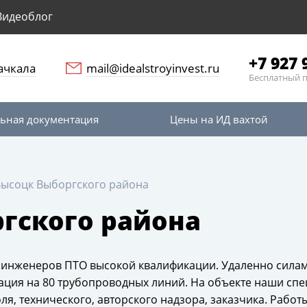
Видеоблог
+7 927 
ачкала
mail@idealstroyinvest.ru
Бесплатный 
ьная документация
Цены на ИД вахтой
Высоцк Выборгского района
ргского района
5 инженеров ПТО высокой квалификации.
Удаленно силам
тация
на 80 трубопроводных линий. На объекте наши сп
я, технического, авторского надзора, заказчика.
Работы