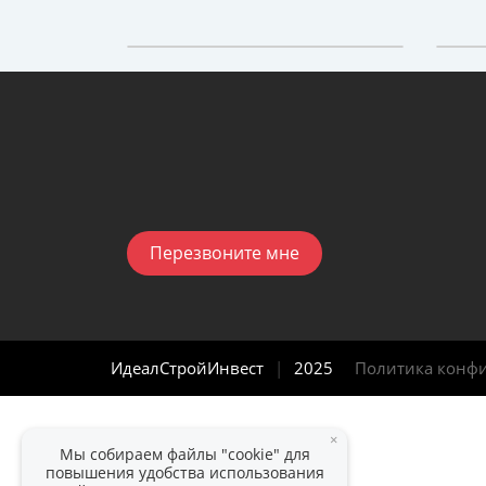
Перезвоните мне
ИдеалСтройИнвест
|
2025
Политика конф
×
Мы собираем файлы "cookie" для
повышения удобства использования