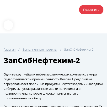
Позвонить
Главная
Выполненные проекты
ЗапСибНефтехим-2
ЗапСибНефтехим-2
Один из крупнейших нефтегазохимических комплексов мира,
лидер химической промышленности России. Предприятие
перерабатывает побочные продукты нефтегазодобычи Западной
Сибири, выпуская различные марки полиэтилена и
полипропилена, которые широко применяются в
промышленности и быту.
Готовили и сдали исполнительную документацию по разделам ТХ,