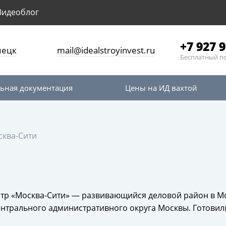
Видеоблог
+7 927 9
пецк
mail@idealstroyinvest.ru
Бесплатный п
ьная документация
Цены на ИД вахтой
сква-Сити
тр «Москва-Сити» — развивающийся деловой район в М
ентрального административного округа Москвы. Готови