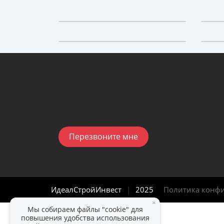
Перезвоните мне
ИдеалСтройИнвест
|
2025
Политика конф
×
Мы собираем файлы "cookie" для
повышения удобства использования