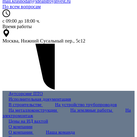
mail.krasnodar@idealstroyinvest.ru
По всем вопросам
с 09:00 до 18:00 ч.
Время работы
Москва, Нижний Сусальный пер., 5c12
Аутсорсинг ПТО
Исполнительная документация
В строительстве
На устройство трубопроводов
На металлоконструкции
На земляные работы
На
электромонтаж
Цены на ИД вахтой
О компании
О компании
Наша команда