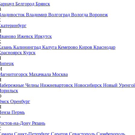
Барнаул
Белгород
Брянск
В
Владивосток
Владимир
Волгоград
Вологда
Воронеж
Е
Екатеринбург
И
Иваново
Ижевск
Иркутск
К
Казань
Калининград
Калуга
Кемерово
Киров
Краснодар
Красноярск
Курск
Л
Липецк
М
Магнитогорск
Махачкала
Москва
Н
Набережные Челны
Нижневартовск
Новосибирск
Новый Уренго
Норильск
О
Омск
Оренбург
П
Пенза
Пермь
Р
Ростов-на-Дону
Рязань
С
Самара
Санкт-Петербург
Саратов
Севастополь
Симферополь