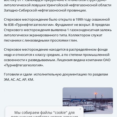
литологической ловушке Уренгойской нефтегазоносной области
Западно-Сибирской нефтегазоносной провинции.
Стерховое месторождение было открыто в 1999 году скважиной
№ 838 «Пурнефтегазгеологии». Фундамент не вскрыт. В пределах
Стерхового месторождения выявлена 1 газоконденсатная залежь
литологически экранированного типа. Коллектором служат
песчаники с линзовидными прослоями глин.
Стерховое месторождение находится в распределённом фонде
недр и относится к классу средних, а по степени промышленной
освоенности к разведываемым. Лицензия видана компании ОАО
«Пурнефтегазгеология».
Готовили и сдали исполнительную документацию по разделам
ЭМ, АС. АС, АР, КМ.
×
Мы собираем файлы "cookie" для
повышения удобства использования