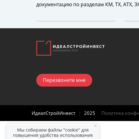
документацию по разделам КМ, ТХ, АТХ, Э
Перезвоните мне
ИдеалСтройИнвест
|
2025
Политика конф
×
Мы собираем файлы "cookie" для
повышения удобства использования