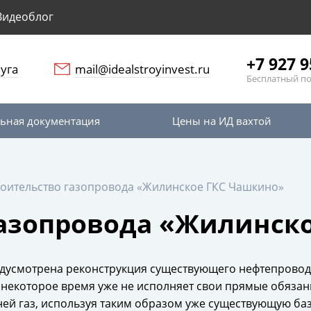
Видеоблог
+7 927 9
уга
mail@idealstroyinvest.ru
Бесплатный по
ьная документация
Цены на ИД вахтой
оительство газопровода «Жилинское ГКС Чашкино»
газопровода «Жилинск
редусмотрена реконструкция существующего нефтепровод
 некоторое время уже не исполняет свои прямые обязан
 ней газ, используя таким образом уже существующую ба