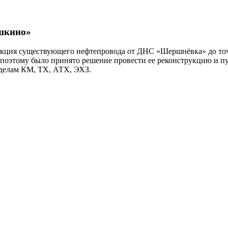
шкино»
трукция существующего нефтепровода от ДНС «Шершнёвка» до то
и поэтому было принято решение провести ее реконструкцию и п
зделам КМ, ТХ, АТХ, ЭХЗ.