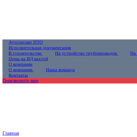
Аутсорсинг ПТО
Исполнительная документация
В строительстве
На устройство трубопроводов
На
Цены на ИД вахтой
О компании
О компании
Наша команда
Контакты
Перезвоните мне
Главная