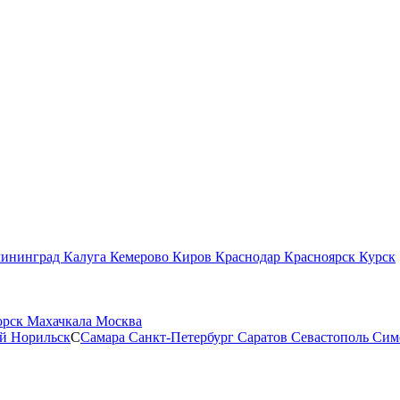
лининград
Калуга
Кемерово
Киров
Краснодар
Красноярск
Курск
орск
Махачкала
Москва
ой
Норильск
С
Самара
Санкт-Петербург
Саратов
Севастополь
Сим