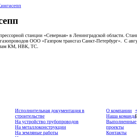
Кингисепп
сепп
прессорной станции «Северная» в Ленинградской области. Станц
азопроводов ООО «Газпром трансгаз Санкт-Петербург». С авгус
лам КМ, НВК, ТС.
Исполнительная документация в
О компании
строительстве
Наша команда
На устройство трубопроводов
Выполненные
На металлоконструкции
проекты
На земляные работы
Контакты