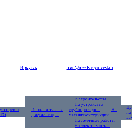
Иркутск
mail@idealstroyinvest.ru
В строительстве
На устройство
Це
утсорсинг
Исполнительная
трубопроводов
На
на
ТО
документация
металлоконструкции
ва
На земляные работы
На электромонтаж