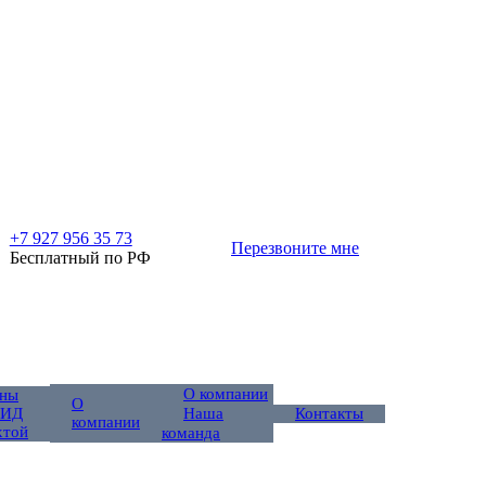
+7 927 956 35 73
Перезвоните мне
Бесплатный по РФ
О компании
ны
О
 ИД
Контакты
Наша
компании
хтой
команда