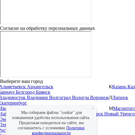
Согласие на обработку персональных данных
Выберите ваш город
Альметьевск
Архангельск
К
Казань
Ка
Барнаул
Белгород
Брянск
Владивосток
Владимир
Волгоград
Вологда
Воронеж
Л
Липецк
Екатеринбург
Иваново
Ижевск
Иркутск
М
Магнитог
×
Мы собираем файлы "cookie" для
Набережные Челны
Нижневартовск
Новосибирск
Новый Уренг
повышения удобства использования сайта.
Омск
Оренбург
Продолжая находиться на сайте, вы
Пенза
Пермь
соглашаетесь с условиями
Политики
Ростов-на-Дону
Рязань
конфиденциальности