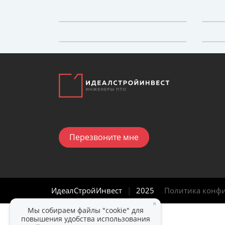
Перезвоните мне
ИдеалСтройИнвест
|
2025
Политика конф
×
Мы собираем файлы "cookie" для
повышения удобства использования