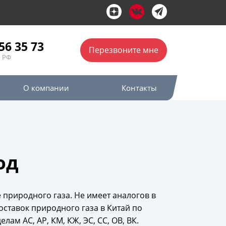
56 35 73
Перезвоните мне
о РФ
О компании
Контакты
од
природного газа. Не имеет аналогов в
ставок природного газа в Китай по
ам АС, АР, КМ, КЖ, ЭС, СС, ОВ, ВК.