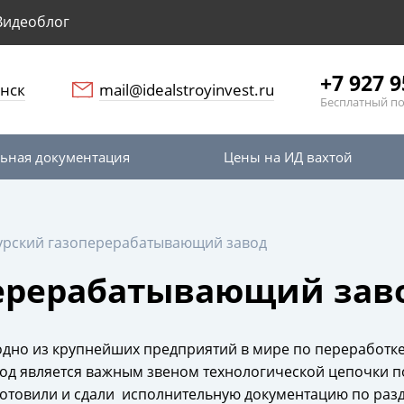
Видеоблог
+7 927 9
нск
mail@idealstroyinvest.ru
Бесплатный п
ьная документация
Цены на ИД вахтой
урский газоперерабатывающий завод
ерерабатывающий зав
но из крупнейших предприятий в мире по переработке 
вод является важным звеном технологической цепочки по
готовили и сдали исполнительную документацию по раздел