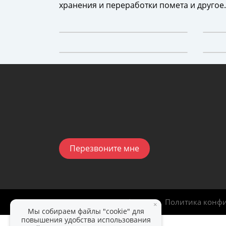
хранения и переработки помета и другое.
Перезвоните мне
ИдеалСтройИнвест
|
2025
Политика конф
×
Мы собираем файлы "cookie" для
повышения удобства использования