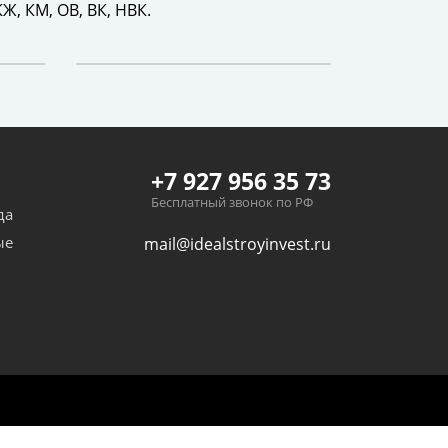
, КМ, ОВ, ВК, НВК.
+7 927 956 35 73
Бесплатный звонок по РФ
да
ые
mail@idealstroyinvest.ru