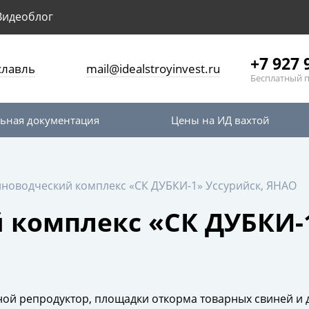
Видеоблог
+7 927 
славль
mail@idealstroyinvest.ru
Бесплатный 
ьная документация
Цены на ИД вахтой
новодческий комплекс «СК ДУБКИ-1» Уссурийск, ЯНАО
 комплекс «СК ДУБКИ-1
ной репродуктор, площадки откорма товарных свиней и 