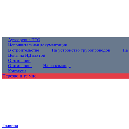
Аутсорсинг ПТО
Исполнительная документация
В строительстве
На устройство трубопроводов
На
Цены на ИД вахтой
О компании
О компании
Наша команда
Контакты
Перезвоните мне
Главная