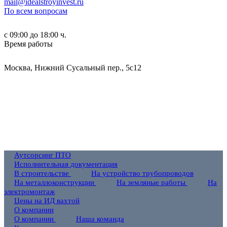
mail@idealstroyinvest.ru
По всем вопросам
с 09:00 до 18:00 ч.
Время работы
Москва, Нижний Сусальный пер., 5c12
Аутсорсинг ПТО
Исполнительная документация
В строительстве
На устройство трубопроводов
На металлоконструкции
На земляные работы
На
электромонтаж
Цены на ИД вахтой
О компании
О компании
Наша команда