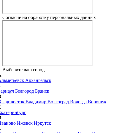
Согласие на обработку персональных данных
Выберите ваш город
А
Альметьевск
Архангельск
Б
Барнаул
Белгород
Брянск
В
Владивосток
Владимир
Волгоград
Вологда
Воронеж
Е
Екатеринбург
И
Иваново
Ижевск
Иркутск
К