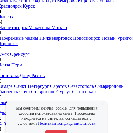
Казань
Калининград
Калуга
Кемерово
Киров
Краснодар
Красноярск
Курск
Л
Липецк
М
Магнитогорск
Махачкала
Москва
Н
Набережные Челны
Нижневартовск
Новосибирск
Новый Уренго
Норильск
О
Омск
Оренбург
П
Пенза
Пермь
Р
Ростов-на-Дону
Рязань
С
Самара
Санкт-Петербург
Саратов
Севастополь
Симферополь
Смоленск
Сочи
Ставрополь
Сургут
Сыктывкар
Т
Тамбов
Тверь
Тольятти
Томск
Тула
Тюмень
×
У
Мы собираем файлы "cookie" для повышения
Ульяновск
Уфа
удобства использования сайта. Продолжая
Х
находиться на сайте, вы соглашаетесь с
условиями
Политики конфиденциальности
Хабаровск
Ч